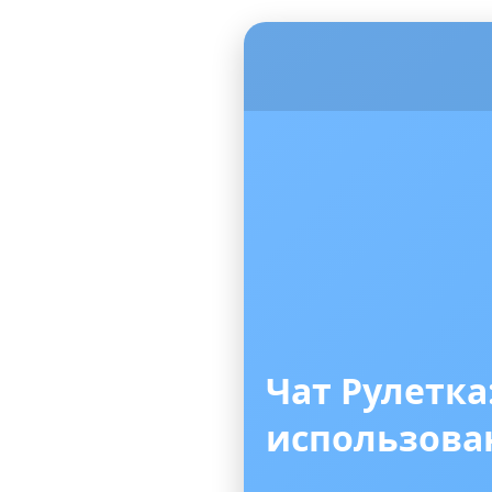
Чат Рулетка
использов