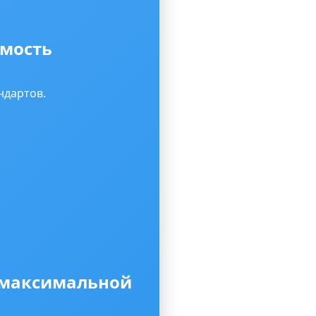
имость
ндартов.
я максимальной