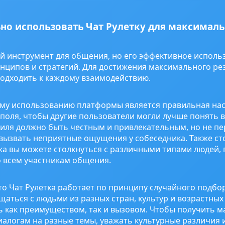
ьно использовать Чат Рулетку для максимал
й инструмент для общения, но его эффективное исполь
ципов и стратегий. Для достижения максимального рез
подходить к каждому взаимодействию.
му использованию платформы является правильная нас
 поля, чтобы другие пользователи могли лучше понять в
ля должно быть честным и привлекательным, но не пе
 вызвать неприятные ощущения у собеседника. Также ст
ка вы можете столкнуться с различными типами людей,
о всем участникам общения.
то Чат Рулетка работает по принципу случайного подбор
щаться с людьми из разных стран, культур и возрастных 
 как преимуществом, так и вызовом. Чтобы получить м
иалогам на разные темы, уважать культурные различия 