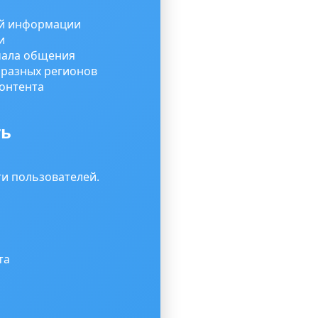
ой информации
и
чала общения
 разных регионов
контента
ть
и пользователей.
та