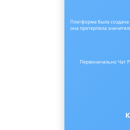
Платформа была создана 
она претерпела значител
Первоначально Чат Р
К