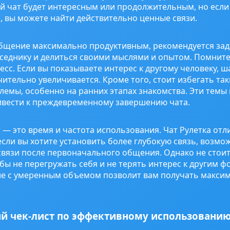
й чат будет интересным или продолжительным, но если 
вы можете найти действительно ценные связи.
общение максимально продуктивным, рекомендуется зад
еседнику и делиться своими мыслями и опытом. Помнит
сс. Если вы показываете интерес к другому человеку, 
ительно увеличивается. Кроме того, стоит избегать таки
лемы, особенно на ранних этапах знакомства. Эти темы
ивести к преждевременному завершению чата.
— это время и частота использования. Чат Рулетка отл
если вы хотите установить более глубокую связь, возмо
вязи после первоначального общения. Однако не стои
бы не перегружать себя и не терять интерес к другим 
е с умеренным объемом позволит вам получать максим
й чек-лист по эффективному использованию