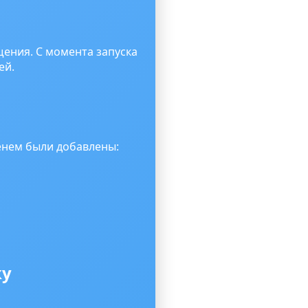
ения. С момента запуска
ей.
енем были добавлены:
ку