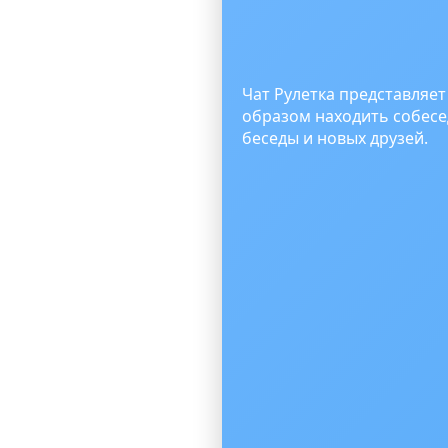
Чат Рулетка представляе
образом находить собесе
беседы и новых друзей.