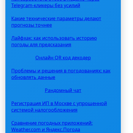
Telegram-кликеры без усилий
Какие технические параметры делают
прогнозы точнее
Лайфхак: как использовать историю
погоды для предсказания
Онлайн QR код декодер
Проблемы и решения в погодованиях: как
обновлять данные
Рандомный чат
Регистрация ИП в Москве с упрощенной
системой налогообложения
Сравнение погодных приложений:
Weather.com и Яндекс.Погода