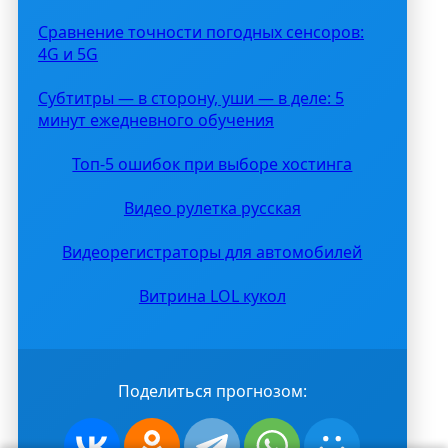
Сравнение точности погодных сенсоров:
4G и 5G
Субтитры — в сторону, уши — в деле: 5
минут ежедневного обучения
Топ-5 ошибок при выборе хостинга
Видео рулетка русская
Видеорегистраторы для автомобилей
Витрина LOL кукол
Поделиться прогнозом: