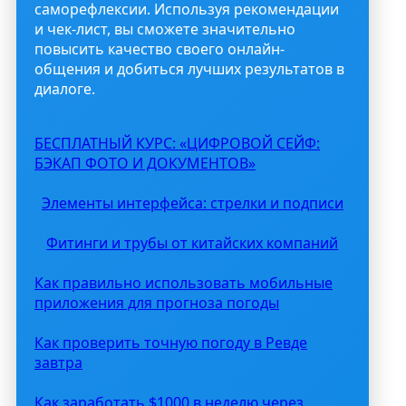
саморефлексии. Используя рекомендации
и чек-лист, вы сможете значительно
повысить качество своего онлайн-
общения и добиться лучших результатов в
диалоге.
БЕСПЛАТНЫЙ КУРС: «ЦИФРОВОЙ СЕЙФ:
БЭКАП ФОТО И ДОКУМЕНТОВ»
Элементы интерфейса: стрелки и подписи
Фитинги и трубы от китайских компаний
Как правильно использовать мобильные
приложения для прогноза погоды
Как проверить точную погоду в Ревде
завтра
Как заработать $1000 в неделю через