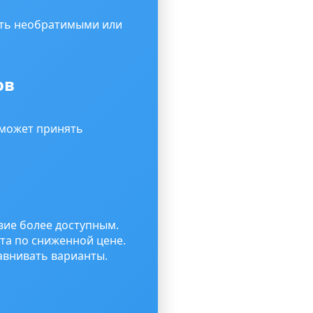
ыть необратимыми или
ов
оможет принять
вие более доступным.
та по сниженной цене.
авнивать варианты.