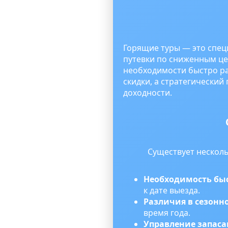
Горящие туры — это спе
путевки по сниженным цен
необходимости быстро ра
скидки, а стратегически
доходности.
Существует нескол
Необходимость бы
к дате выезда.
Различия в сезонн
время года.
Управление запас