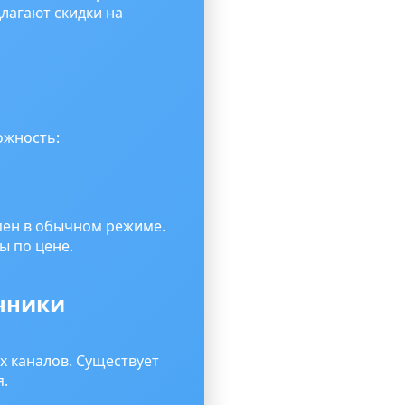
лагают скидки на
ожность:
упен в обычном режиме.
ы по цене.
очники
х каналов. Существует
я.