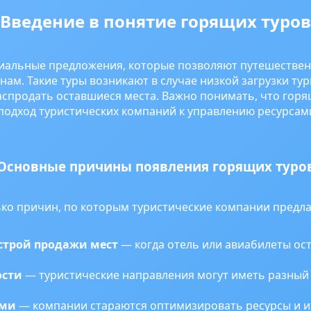
Введение в понятие горящих туров
циальные предложения, которые позволяют путешестве
ам. Такие туры возникают в случае низкой загрузки ту
спродать оставшиеся места. Важно понимать, что горя
й подход туристических компаний к управлению ресурса
Основные причины появления горящих туро
ько причин, по которым туристические компании предла
строй продажи мест
— когда отель или авиабилеты ос
ости
— туристические направления могут иметь разный 
ами
— компании стараются оптимизировать ресурсы и и