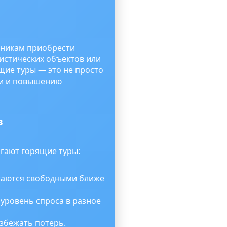
нникам приобрести
ристических объектов или
щие туры — это не просто
ми и повышению
в
гают горящие туры:
таются свободными ближе
уровень спроса в разное
збежать потерь.