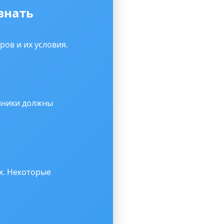
знать
ров и их условия.
нники должны
х. Некоторые