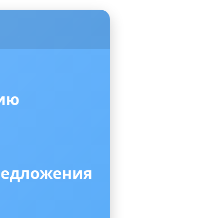
нию
редложения