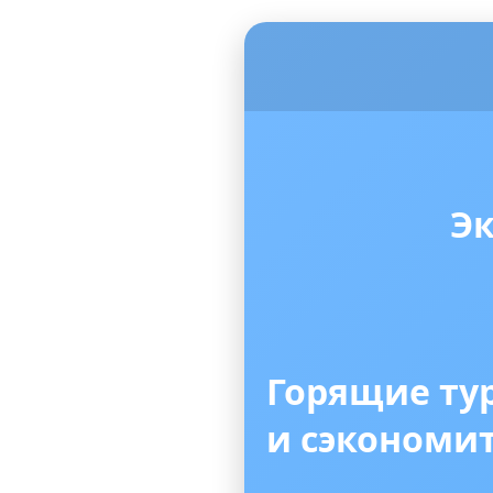
Эк
Горящие ту
и сэкономи