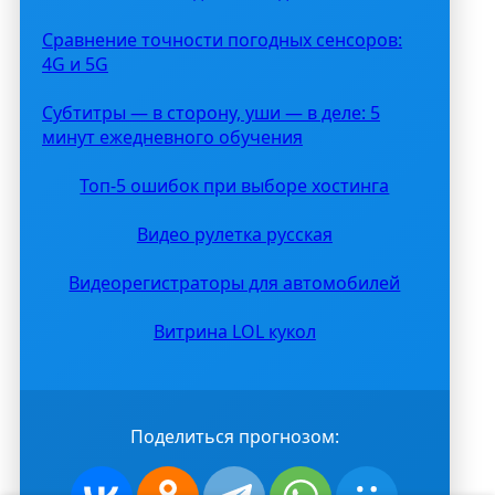
Сравнение точности погодных сенсоров:
4G и 5G
Субтитры — в сторону, уши — в деле: 5
минут ежедневного обучения
Топ-5 ошибок при выборе хостинга
Видео рулетка русская
Видеорегистраторы для автомобилей
Витрина LOL кукол
Поделиться прогнозом: