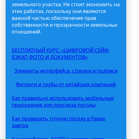
земельного участка. Не стоит экономить на
этих работах, поскольку они являются
важной частью обеспечения прав
собственности и прозрачности земельных
отношений.
БЕСПЛАТНЫЙ КУРС: «ЦИФРОВОЙ СЕЙФ:
БЭКАП ФОТО И ДОКУМЕНТОВ»
Элементы интерфейса: стрелки и подписи
Фитинги и трубы от китайских компаний
Как правильно использовать мобильные
приложения для прогноза погоды
Как проверить точную погоду в Ревде
завтра
Как заработать $1000 в неделю через