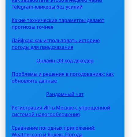
Telegram-кликеры без усилий
Какие технические параметры делают
прогнозы точнее
Лайфхак: как использовать историю
погоды для предсказания
Онлайн QR код декодер
Проблемы и решения в погодованиях: как
обновлять данные
Рандомный чат
Регистрация ИП в Москве с упрощенной
системой налогообложения
Сравнение погодных приложений:
Weather.com и Яндекс.Погода