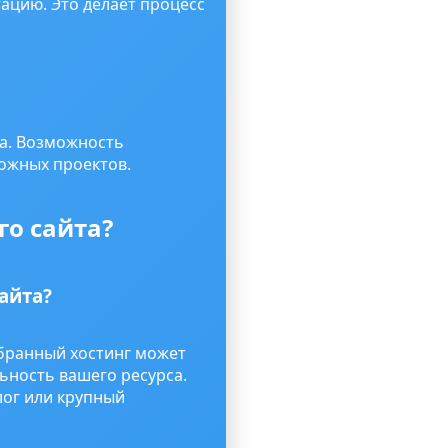
ацию. Это делает процесс
na. Возможность
ложных проектов.
го сайта?
айта?
бранный хостинг может
ьность вашего ресурса.
лог или крупный