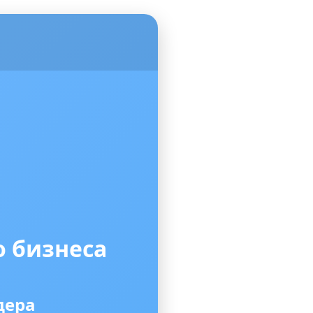
о бизнеса
дера