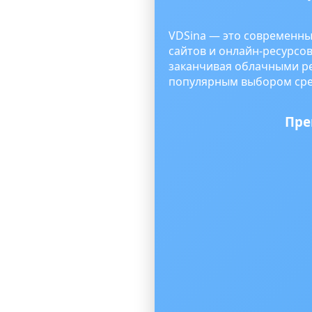
VDSina — это современны
сайтов и онлайн-ресурсов
заканчивая облачными ре
популярным выбором сред
Пре