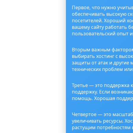
Первое, что нужно учиты
обеспечивать высокую ско
посетителей. Хороший хо
вашему сайту работать бе
пользовательский опыт и
Вторым важным фактором 
выбирать хостинг с высо
защиты от атак и другие 
технических проблем или 
Третье — это поддержка 
поддержку. Если возникаю
помощь. Хорошая поддер
Четвертое — это масштаб
увеличивать ресурсы. Хо
растущим потребностям в