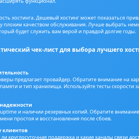
расширять функционал.
ость хостинга. Дешевый хостинг может показаться прив
у плохим качеством обслуживания. Лучше выбрать немн
торый будет служить вам верой и правдой долгие годы.
тический чек-лист для выбора лучшего хост
ительность
рверы предлагает провайдер. Обратите внимание на ха
амяти и тип хранилища. Используйте тесты скорости з
 надежности
 uptime и наличии резервных копий. Обратите внимани
мени простоя и восстановления после сбоев.
у клиентов
ли круглосуточная поддержка и какие каналы связи досту