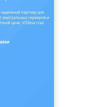
к надежный партнер для
от виртуальных серверов и
пной цене, VDSina стал
тами
ю