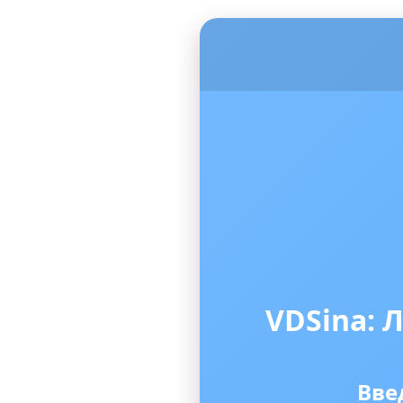
VDSina: 
Вве