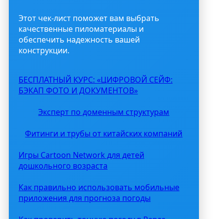
Этот чек-лист поможет вам выбрать
качественные пиломатериалы и
обеспечить надежность вашей
конструкции.
БЕСПЛАТНЫЙ КУРС: «ЦИФРОВОЙ СЕЙФ:
БЭКАП ФОТО И ДОКУМЕНТОВ»
Эксперт по доменным структурам
Фитинги и трубы от китайских компаний
Игры Cartoon Network для детей
дошкольного возраста
Как правильно использовать мобильные
приложения для прогноза погоды