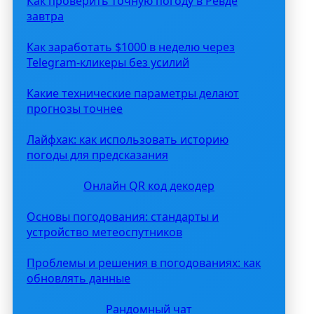
Как проверить точную погоду в Ревде
завтра
Как заработать $1000 в неделю через
Telegram-кликеры без усилий
Какие технические параметры делают
прогнозы точнее
Лайфхак: как использовать историю
погоды для предсказания
Онлайн QR код декодер
Основы погодования: стандарты и
устройство метеоспутников
Проблемы и решения в погодованиях: как
обновлять данные
Рандомный чат