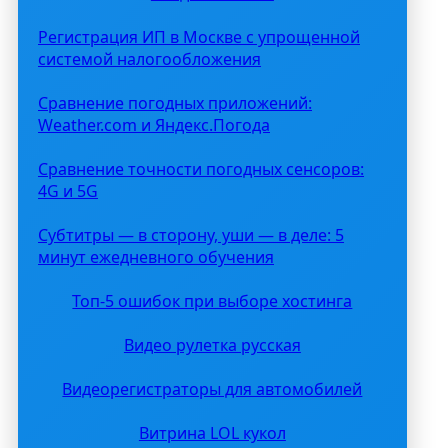
Регистрация ИП в Москве с упрощенной
системой налогообложения
Сравнение погодных приложений:
Weather.com и Яндекс.Погода
Сравнение точности погодных сенсоров:
4G и 5G
Субтитры — в сторону, уши — в деле: 5
минут ежедневного обучения
Топ-5 ошибок при выборе хостинга
Видео рулетка русская
Видеорегистраторы для автомобилей
Витрина LOL кукол