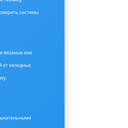
роверить системы
е вязаные или
й от холодных
ку.
дыхательными