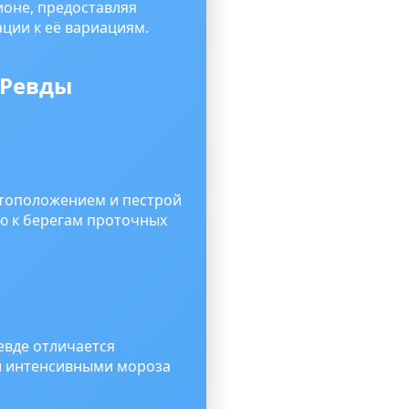
ионе, предоставляя
ции к её вариациям.
 Ревды
стоположением и пестрой
ю к берегам проточных
евде отличается
 и интенсивными мороза