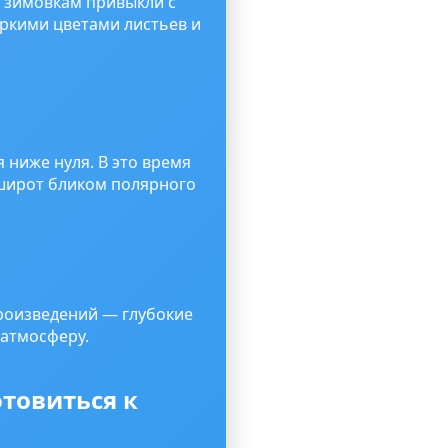
и зимовкам привыкли с
ркими цветами листьев и
 ниже нуля. В это время
 широт бликом полярного
роизведений — глубокие
 атмосферу.
товиться к