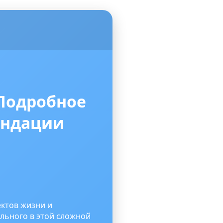
 Подробное
ендации
ектов жизни и
льного в этой сложной