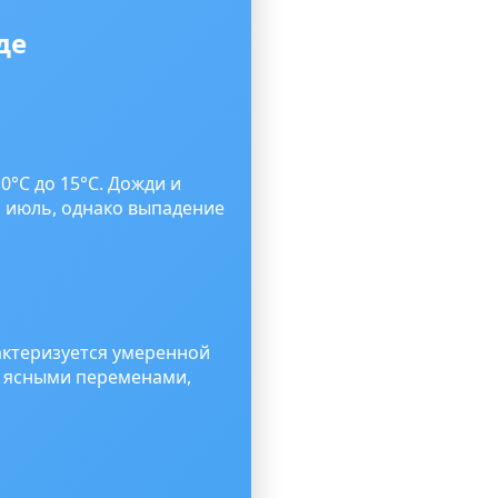
де
0°C до 15°C. Дожди и
я июль, однако выпадение
актеризуется умеренной
я ясными переменами,