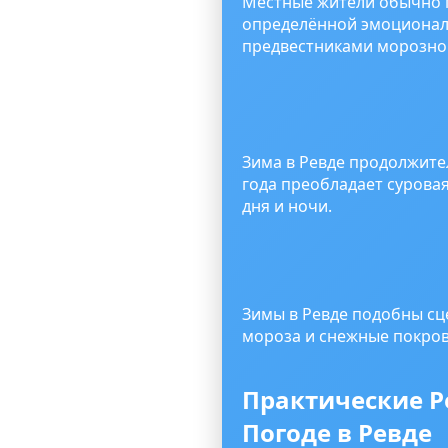
Местные жители обычно по
определённой эмоциональ
предвестниками морозног
Зима в Ревде продолжител
года преобладает сурова
дня и ночи.
Зимы в Ревде подобны сц
мороза и снежные покров
Практические Р
Погоде в Ревде