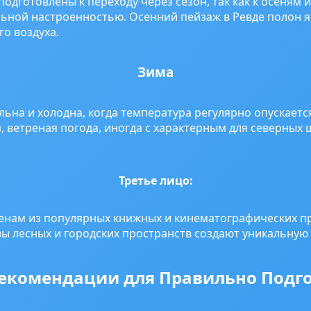
дготовлены к переходу через сезон, так как к осеням 
ной настроенностью. Осенний пейзаж в Ревде полон я
о воздуха.
Зима
ьна и холодна, когда температура регулярно опускается
я, ветреная погода, иногда с характерным для северных
Третье лицо:
енам из популярных книжных и кинематографических п
ы лесных и городских пространств создают уникальную
екомендации для Правильно Подго