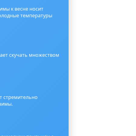
зимы к весне носит
холодные температуры
нает скучать множеством
.
ет стремительно
зимы.