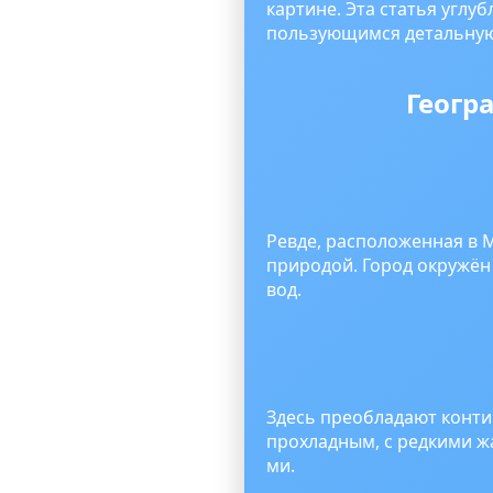
картине. Эта статья углу
пользующимся детальную
Геогр
Ревде, расположенная в 
природой. Город окружё
вод.
Здесь преобладают конти
прохладным, с редкими ж
ми.