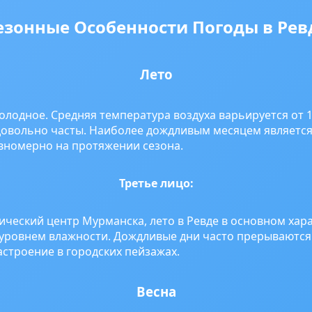
езонные Особенности Погоды в Рев
Лето
холодное. Средняя температура воздуха варьируется от 1
 довольно часты. Наиболее дождливым месяцем являетс
вномерно на протяжении сезона.
Третье лицо:
ический центр Мурманска, лето в Ревде в основном хар
 уровнем влажности. Дождливые дни часто прерываютс
астроение в городских пейзажах.
Весна