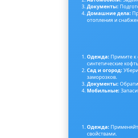
Документы:
Подгото
Домашние дела:
Пр
отопления и снабже
Одежда:
Примите к 
синтетические кофт
Сад и огород:
Убери
заморозков.
Документы:
Обратит
Мобильные:
Запаси
Одежда:
Применяйте
свойствами.