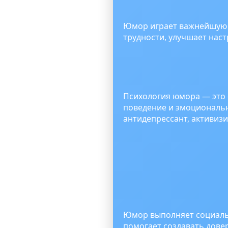
Юмор играет важнейшую р
трудности, улучшает нас
Психология юмора — это 
поведение и эмоциональн
антидепрессант, активиз
Юмор выполняет социаль
помогает создавать дове