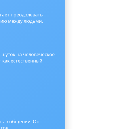
гает преодолевать
нию между людьми.
и шуток на человеческое
 как естественный
ть в общении. Он
тов.