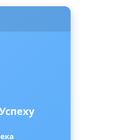
Успеху
века