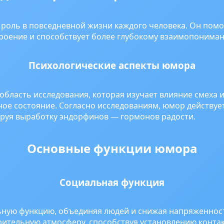
оль в повседневной жизни каждого человека. Он помо
троение и способствует более глубокому взаимопонима
Психологические аспекты юмора
область исследования, которая изучает влияние смеха 
ое состояние. Согласно исследованиям, юмор действует
ируя выработку эндорфинов — гормонов радости.
Основные функции юмора
Социальная функция
ную функцию, объединяя людей и снижая напряженнос
рительную атмосферу, способствуя установлению контак