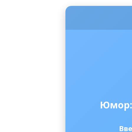
Юмор:
Вве