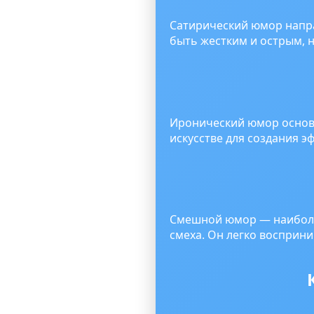
Сатирический юмор напра
быть жестким и острым, 
Иронический юмор основа
искусстве для создания э
Смешной юмор — наиболе
смеха. Он легко восприн