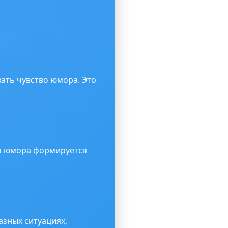
ать чувство юмора. Это
во юмора формируется
азных ситуациях,