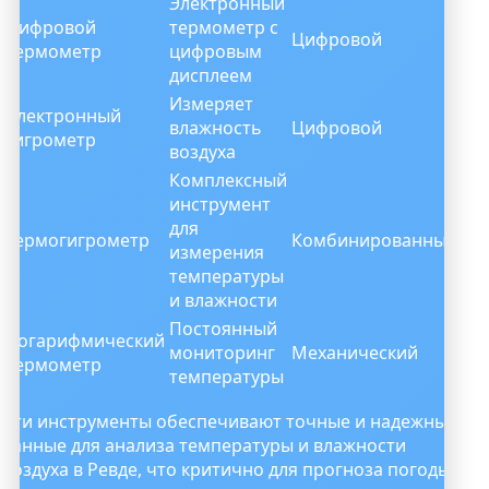
Электронный
Цифровой
термометр с
Цифровой
термометр
цифровым
дисплеем
Измеряет
Электронный
влажность
Цифровой
гигрометр
воздуха
Комплексный
инструмент
для
Термогигрометр
Комбинированный
измерения
температуры
и влажности
Постоянный
Логарифмический
мониторинг
Механический
термометр
температуры
Эти инструменты обеспечивают точные и надежные
данные для анализа температуры и влажности
воздуха в Ревде, что критично для прогноза погоды