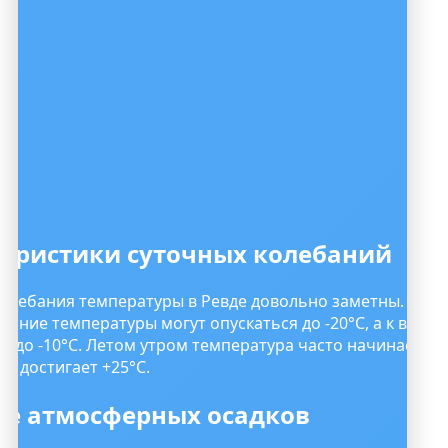
12
18
22
21
15
7
-3
-10
еристики суточных колебаний
колебания температуры в Ревде довольно заметны. В зи
енние температуры могут опускаться до -20°C, а к вечер
 до -10°C. Летом утром температура часто начинается 
ня достигает +25°C.
ие атмосферных осадков