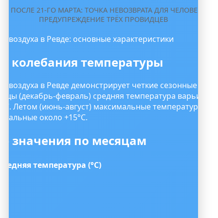
ГОД ПОСЛЕ 21-ГО МАРТА: ТОЧКА НЕВОЗВРАТА ДЛЯ ЧЕЛОВЕЧЕСТВ
ПРЕДУПРЕЖДЕНИЕ ТРЁХ ПРОВИДЦЕВ
а воздуха в Ревде: основные характеристики
е колебания температуры
а воздуха в Ревде демонстрирует четкие сезонные коле
яцы (декабрь-февраль) средняя температура варьирует
20°C. Летом (июнь-август) максимальные температуры до
имальные около +15°C.
е значения по месяцам
Средняя температура (°C)
-15
-12
-5
5