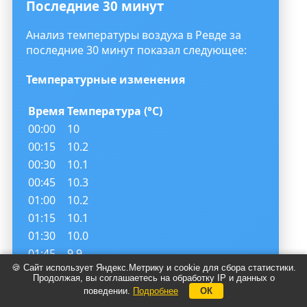
Последние 30 минут
Анализ температуры воздуха в Ревде за
последние 30 минут показал следующее:
Температурные изменения
Время
Температура (°C)
00:00
10
00:15
10.2
00:30
10.1
00:45
10.3
01:00
10.2
01:15
10.1
01:30
10.0
01:45
9.9
🍪 Сайт использует Яндекс.Метрику и cookie для сбора статистики.
02:00
9.8
Продолжая, вы соглашаетесь на обработку IP и данных о
02:15
9.7
поведении.
Подробнее
ОК