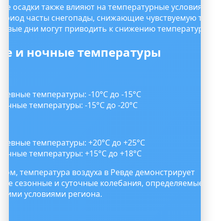
е осадки также влияют на температурные условия. В з
период часты снегопады, снижающие чувствуемую темпе
девые дни могут приводить к снижению температуры во
ые и ночные температуры
:
Дневные температуры: -10°C до -15°C
Ночные температуры: -15°C до -20°C
Дневные температуры: +20°C до +25°C
Ночные температуры: +15°C до +18°C
зом, температура воздуха в Ревде демонстрирует
ные сезонные и суточные колебания, определяемые
скими условиями региона.