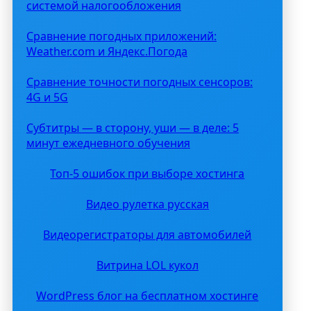
системой налогообложения
Сравнение погодных приложений:
Weather.com и Яндекс.Погода
Сравнение точности погодных сенсоров:
4G и 5G
Субтитры — в сторону, уши — в деле: 5
минут ежедневного обучения
Топ-5 ошибок при выборе хостинга
Видео рулетка русская
Видеорегистраторы для автомобилей
Витрина LOL кукол
WordPress блог на бесплатном хостинге