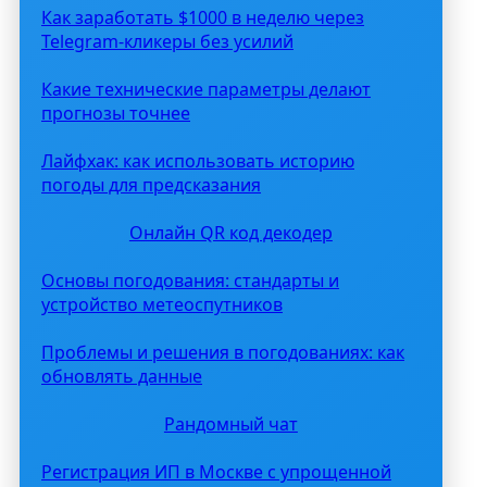
Как заработать $1000 в неделю через
Telegram-кликеры без усилий
Какие технические параметры делают
прогнозы точнее
Лайфхак: как использовать историю
погоды для предсказания
Онлайн QR код декодер
Основы погодования: стандарты и
устройство метеоспутников
Проблемы и решения в погодованиях: как
обновлять данные
Рандомный чат
Регистрация ИП в Москве с упрощенной