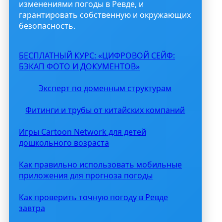
изменениями погоды в Ревде, и
гарантировать собственную и окружающих
безопасность.
БЕСПЛАТНЫЙ КУРС: «ЦИФРОВОЙ СЕЙФ:
БЭКАП ФОТО И ДОКУМЕНТОВ»
Эксперт по доменным структурам
Фитинги и трубы от китайских компаний
Игры Cartoon Network для детей
дошкольного возраста
Как правильно использовать мобильные
приложения для прогноза погоды
Как проверить точную погоду в Ревде
завтра