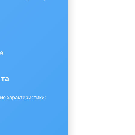
ий
ата
е характеристики: