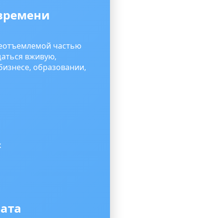
 времени
еотъемлемой частью
щаться вживую,
бизнесе, образовании,
х
чата