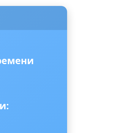
ремени
и: