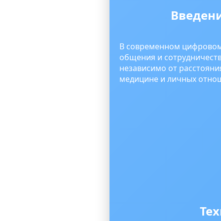
Введени
В современном цифрово
общения и сотрудничеств
независимо от расстояния
медицине и личных отно
Тех