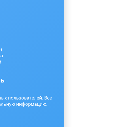
)
ва
й
ть
ых пользователей. Все
альную информацию.