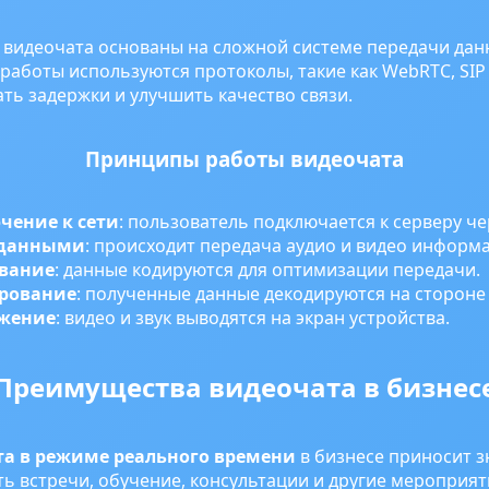
видеочата основаны на сложной системе передачи данн
аботы используются протоколы, такие как WebRTC, SIP 
ь задержки и улучшить качество связи.
Принципы работы видеочата
чение к сети
: пользователь подключается к серверу че
 данными
: происходит передача аудио и видео информ
вание
: данные кодируются для оптимизации передачи.
рование
: полученные данные декодируются на стороне
жение
: видео и звук выводятся на экран устройства.
Преимущества видеочата в бизнес
а в режиме реального времени
в бизнесе приносит 
ь встречи, обучение, консультации и другие мероприяти