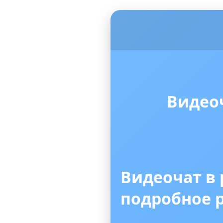
Видео
Видеочат в
подробное 